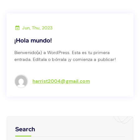
Jun, Thu, 2023
Nuestro trabajo
¡Hola mundo!
¡Hola mundo!
Bienvenido(a) a WordPress. Esta es tu primera
entrada. Edítala o bórrala ¡y comienza a publicar!
Bienvenido(a) a WordPress. Esta es tu primera
entrada. Edítala o bórrala ¡y comienza a publicar!
harrist2004@gmail.com
Search